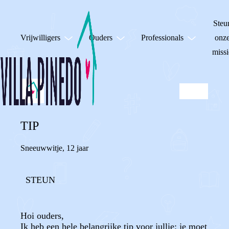
Steu
Vrijwilligers
Ouders
Professionals
onz
missi
TIP
Sneeuwwitje
,
12 jaar
STEUN
Hoi ouders,
Ik heb een hele belangrijke tip voor jullie: je moet