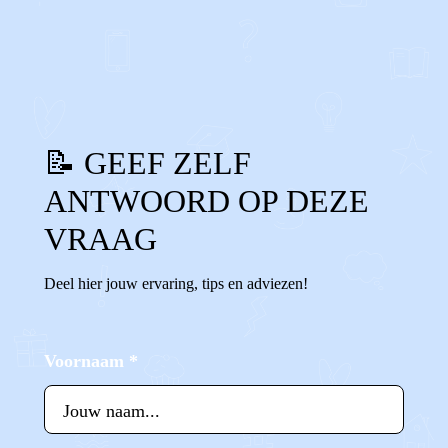
0
0
Reageer
📝 GEEF ZELF
ANTWOORD OP DEZE
VRAAG
Deel hier jouw ervaring, tips en adviezen!
Voornaam
*