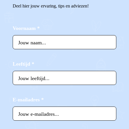
Deel hier jouw ervaring, tips en adviezen!
Voornaam
*
Leeftijd
*
E-mailadres
*