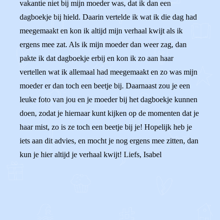
vakantie niet bij mijn moeder was, dat ik dan een
dagboekje bij hield. Daarin vertelde ik wat ik die dag had
meegemaakt en kon ik altijd mijn verhaal kwijt als ik
ergens mee zat. Als ik mijn moeder dan weer zag, dan
pakte ik dat dagboekje erbij en kon ik zo aan haar
vertellen wat ik allemaal had meegemaakt en zo was mijn
moeder er dan toch een beetje bij. Daarnaast zou je een
leuke foto van jou en je moeder bij het dagboekje kunnen
doen, zodat je hiernaar kunt kijken op de momenten dat je
haar mist, zo is ze toch een beetje bij je! Hopelijk heb je
iets aan dit advies, en mocht je nog ergens mee zitten, dan
kun je hier altijd je verhaal kwijt! Liefs, Isabel