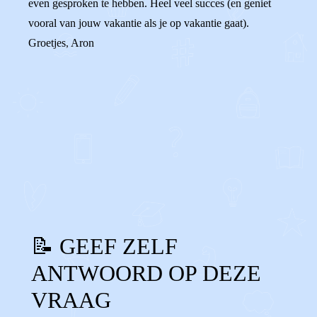
even gesproken te hebben. Heel veel succes (en geniet
vooral van jouw vakantie als je op vakantie gaat).
Groetjes, Aron
0
0
Reageer
📝 GEEF ZELF
ANTWOORD OP DEZE
VRAAG