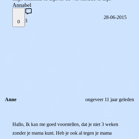
Annabel
28-06-2015
3
0
STEL JE EIGEN VRAAG
OF
REAGEER OP DIT BERICHT
REACTIES (
3
)
Anne
ongeveer 11 jaar geleden
Hallo, Ik kan me goed voorstellen, dat je niet 3 weken
zonder je mama kunt. Heb je ook al tegen je mama