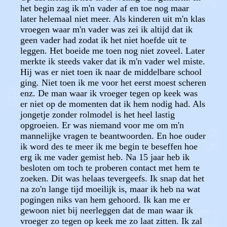
het begin zag ik m'n vader af en toe nog maar
later helemaal niet meer. Als kinderen uit m'n klas
vroegen waar m'n vader was zei ik altijd dat ik
geen vader had zodat ik het niet hoefde uit te
leggen. Het boeide me toen nog niet zoveel. Later
merkte ik steeds vaker dat ik m'n vader wel miste.
Hij was er niet toen ik naar de middelbare school
ging. Niet toen ik me voor het eerst moest scheren
enz. De man waar ik vroeger tegen op keek was
er niet op de momenten dat ik hem nodig had. Als
jongetje zonder rolmodel is het heel lastig
opgroeien. Er was niemand voor me om m'n
mannelijke vragen te beantwoorden. En hoe ouder
ik word des te meer ik me begin te beseffen hoe
erg ik me vader gemist heb. Na 15 jaar heb ik
besloten om toch te proberen contact met hem te
zoeken. Dit was helaas tevergeefs. Ik snap dat het
na zo'n lange tijd moeilijk is, maar ik heb na wat
pogingen niks van hem gehoord. Ik kan me er
gewoon niet bij neerleggen dat de man waar ik
vroeger zo tegen op keek me zo laat zitten. Ik zal