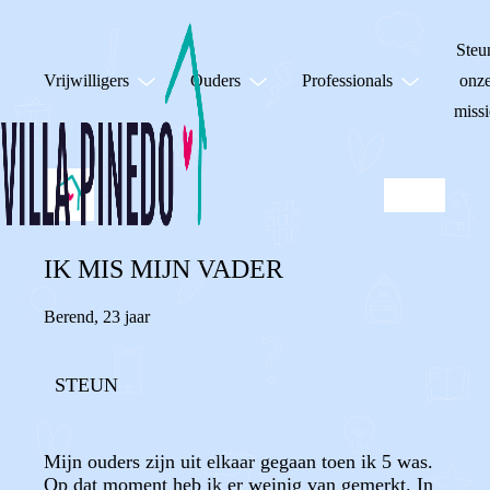
Steu
Vrijwilligers
Ouders
Professionals
onz
missi
IK MIS MIJN VADER
Berend
,
23 jaar
STEUN
Mijn ouders zijn uit elkaar gegaan toen ik 5 was.
Op dat moment heb ik er weinig van gemerkt. In