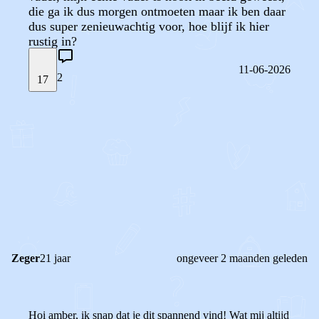
die ga ik dus morgen ontmoeten maar ik ben daar
dus super zenieuwachtig voor, hoe blijf ik hier
rustig in?
11-06-2026
2
17
STEL JE EIGEN VRAAG
OF
REAGEER OP DIT BERICHT
REACTIES (
2
)
Zeger
21 jaar
ongeveer 2 maanden geleden
Hoi amber, ik snap dat je dit spannend vind! Wat mij altijd