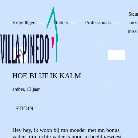
Steu
Vrijwilligers
Ouders
Professionals
onz
missi
HOE BLIJF IK KALM
amber
,
13 jaar
STEUN
Hey hey, ik woon bij mn moeder met mn bonus
vader, mijn echte vader is nooit in beeld geweest,