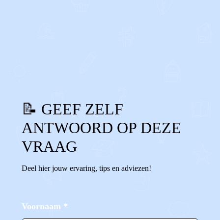
0
0
Reageer
📝 GEEF ZELF
ANTWOORD OP DEZE
VRAAG
Deel hier jouw ervaring, tips en adviezen!
Voornaam
*