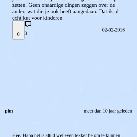
zetten. Geen onaardige dingen zeggen over de
ander, wat die je ook heeft aangedaan. Dat ik nl
echt kut voor kinderen
02-02-2016
3
0
STEL JE EIGEN VRAAG
OF
REAGEER OP DIT BERICHT
REACTIES (
3
)
pim
meer dan 10 jaar geleden
Hee, Haha het is altijd wel even lekker he om te kunnen