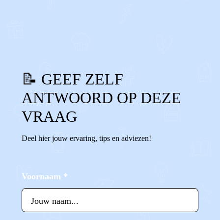
0
0
Reageer
📝 GEEF ZELF
ANTWOORD OP DEZE
VRAAG
Deel hier jouw ervaring, tips en adviezen!
Voornaam
*