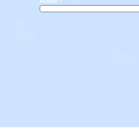
Reactie
*