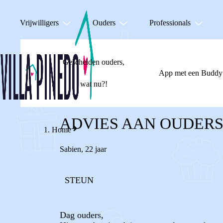
Vrijwilligers
Ouders
Professionals
Gescheiden ouders,
App met een Buddy
wat nu?!
ADVIES AAN OUDER
Home
Sabien
,
22 jaar
STEUN
Dag ouders,