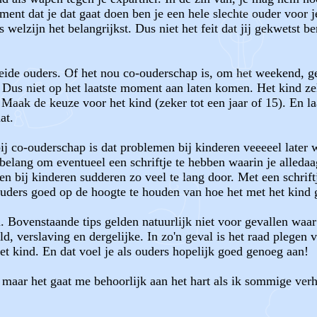
ment dat je dat gaat doen ben je een hele slechte ouder voor 
elzijn het belangrijkst. Dus niet het feit dat jij gekwetst ben
ide ouders. Of het nou co-ouderschap is, om het weekend, g
iet op het laatste moment aan laten komen. Het kind zelf l
. Maak de keuze voor het kind (zeker tot een jaar of 15). En la
at.
bij co-ouderschap is dat problemen bij kinderen veeeeel late
belang om eventueel een schriftje te hebben waarin je alleda
en bij kinderen sudderen zo veel te lang door. Met een schrift
uders goed op de hoogte te houden van hoe het met het kind 
. Bovenstaande tips gelden natuurlijk niet voor gevallen waar
d, verslaving en dergelijke. In zo'n geval is het raad plegen v
et kind. En dat voel je als ouders hopelijk goed genoeg aan!
 maar het gaat me behoorlijk aan het hart als ik sommige verh