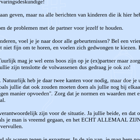
ervaringsdeskundige!
aan geven, maar na alle berichten van kinderen die ik hier h
s om de problemen met de partner voor jezelf te houden.
deren, voel je je naar door alle gebeurtenissen? Bel een vrien
t niet fijn om te horen, en voelen zich gedwongen te kiezen. E
uurlijk mag je wel eens boos zijn op je (ex)partner maar zorg
ullie zijn tenslotte de volwassenen dus gedraag je ook zo!
 Natuurlijk heb je daar twee kanten voor nodig, maar doe je u
 jullie dat ook zouden moeten doen als jullie nog bij elkaar 
igen manier opvoeden". Zorg dat je normen en waarden met elk
al.
erantwoordelijk zijn voor de situatie. Ja jullie beide, en dat
ok als je man is vreemd gegaan, en het ECHT ALLEMAAL ZIJ
 vervullen.
ls wapen tegen je expartner. In de zin van, je mag hem noo