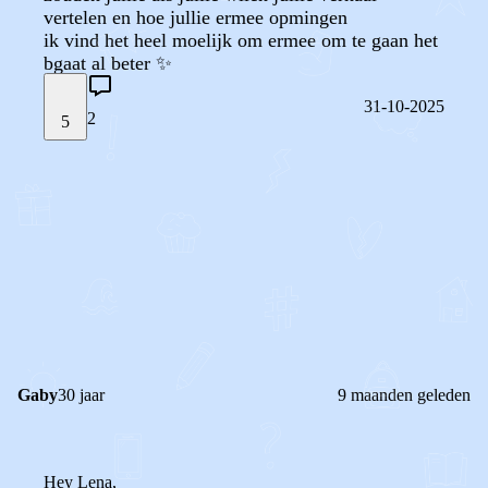
vertelen en hoe jullie ermee opmingen
ik vind het heel moelijk om ermee om te gaan het
bgaat al beter ✨
31-10-2025
2
5
STEL JE EIGEN VRAAG
OF
REAGEER OP DIT BERICHT
REACTIES (
2
)
Gaby
30 jaar
9 maanden geleden
Hey Lena,