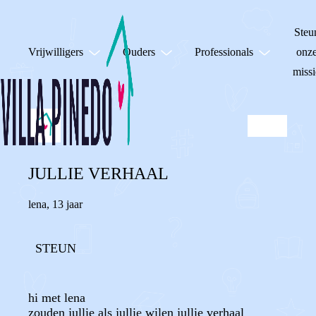
Steu
Vrijwilligers
Ouders
Professionals
onz
missi
JULLIE VERHAAL
lena
,
13 jaar
STEUN
hi met lena
zouden jullie als jullie wilen jullie verhaal