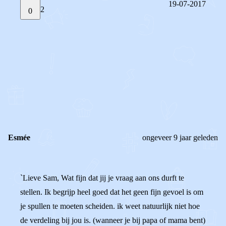
19-07-2017
2
0
STEL JE EIGEN VRAAG
OF
REAGEER OP DIT BERICHT
REACTIES (
2
)
Esmée
ongeveer 9 jaar geleden
`Lieve Sam, Wat fijn dat jij je vraag aan ons durft te
stellen. Ik begrijp heel goed dat het geen fijn gevoel is om
je spullen te moeten scheiden. ik weet natuurlijk niet hoe
de verdeling bij jou is. (wanneer je bij papa of mama bent)