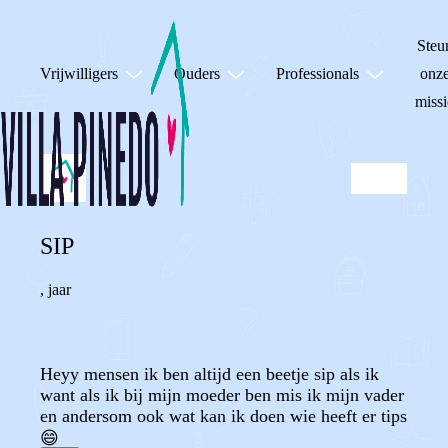
Steu
Vrijwilligers
Ouders
Professionals
onz
missi
SIP
,
jaar
Heyy mensen ik ben altijd een beetje sip als ik
want als ik bij mijn moeder ben mis ik mijn vader
en andersom ook wat kan ik doen wie heeft er tips
😄