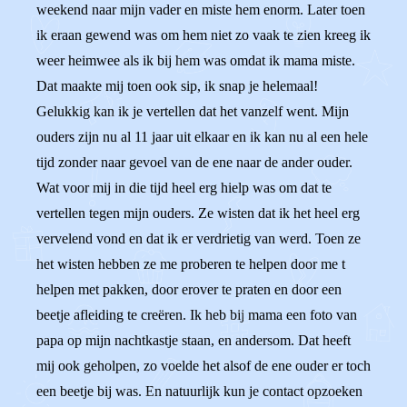
weekend naar mijn vader en miste hem enorm. Later toen
ik eraan gewend was om hem niet zo vaak te zien kreeg ik
weer heimwee als ik bij hem was omdat ik mama miste.
Dat maakte mij toen ook sip, ik snap je helemaal!
Gelukkig kan ik je vertellen dat het vanzelf went. Mijn
ouders zijn nu al 11 jaar uit elkaar en ik kan nu al een hele
tijd zonder naar gevoel van de ene naar de ander ouder.
Wat voor mij in die tijd heel erg hielp was om dat te
vertellen tegen mijn ouders. Ze wisten dat ik het heel erg
vervelend vond en dat ik er verdrietig van werd. Toen ze
het wisten hebben ze me proberen te helpen door me t
helpen met pakken, door erover te praten en door een
beetje afleiding te creëren. Ik heb bij mama een foto van
papa op mijn nachtkastje staan, en andersom. Dat heeft
mij ook geholpen, zo voelde het alsof de ene ouder er toch
een beetje bij was. En natuurlijk kun je contact opzoeken