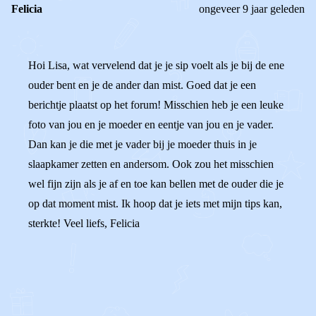
Felicia
ongeveer 9 jaar geleden
Hoi Lisa, wat vervelend dat je je sip voelt als je bij de ene
ouder bent en je de ander dan mist. Goed dat je een
berichtje plaatst op het forum! Misschien heb je een leuke
foto van jou en je moeder en eentje van jou en je vader.
Dan kan je die met je vader bij je moeder thuis in je
slaapkamer zetten en andersom. Ook zou het misschien
wel fijn zijn als je af en toe kan bellen met de ouder die je
op dat moment mist. Ik hoop dat je iets met mijn tips kan,
sterkte! Veel liefs, Felicia