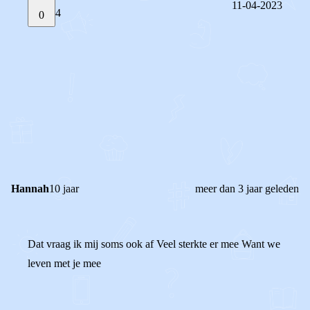
11-04-2023
4
0
STEL JE EIGEN VRAAG
OF
REAGEER OP DIT BERICHT
REACTIES (
4
)
Hannah
10 jaar
meer dan 3 jaar geleden
Dat vraag ik mij soms ook af Veel sterkte er mee Want we
leven met je mee