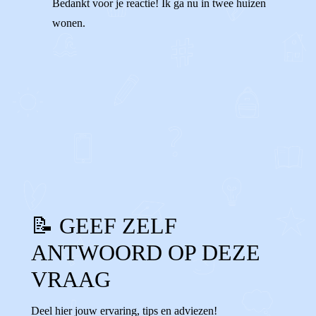
Bedankt voor je reactie! Ik ga nu in twee huizen
wonen.
1
0
Reageer
📝 GEEF ZELF
ANTWOORD OP DEZE
VRAAG
Deel hier jouw ervaring, tips en adviezen!