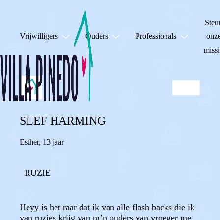
Steu
Vrijwilligers
Ouders
Professionals
onz
missi
SLEF HARMING
Esther
,
13 jaar
RUZIE
Heyy is het raar dat ik van alle flash backs die ik
van ruzies krijg van m’n ouders van vroeger me