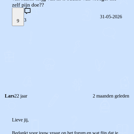
zelf pijn doe??
31-05-2026
3
9
STEL JE EIGEN VRAAG
OF
REAGEER OP DIT BERICHT
REACTIES (
3
)
Lars
22 jaar
2 maanden geleden
Lieve jij,
Bedankt voor jouw vraag op het forum en wat fijn dat je