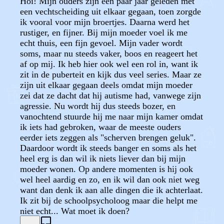
Hoi! Mijn ouders zijn een paar jaar geleden met
een vechtscheiding uit elkaar gegaan, toen zorgde
ik vooral voor mijn broertjes. Daarna werd het
rustiger, en fijner. Bij mijn moeder voel ik me
echt thuis, een fijn gevoel. Mijn vader wordt
soms, maar nu steeds vaker, boos en reageert het
af op mij. Ik heb hier ook wel een rol in, want ik
zit in de puberteit en kijk dus veel series. Maar ze
zijn uit elkaar gegaan deels omdat mijn moeder
zei dat ze dacht dat hij autisme had, vanwege zijn
agressie. Nu wordt hij dus steeds bozer, en
vanochtend stuurde hij me naar mijn kamer omdat
ik iets had gebroken, waar de meeste ouders
eerder iets zeggen als "scherven brengen geluk".
Daardoor wordt ik steeds banger en soms als het
heel erg is dan wil ik niets liever dan bij mijn
moeder wonen. Op andere momenten is hij ook
wel heel aardig en zo, en ik wil dan ook niet weg
want dan denk ik aan alle dingen die ik achterlaat.
Ik zit bij de schoolpsycholoog maar die helpt me
niet echt... Wat moet ik doen?