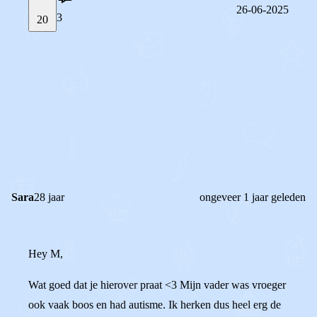
26-06-2025
3
20
STEL JE EIGEN VRAAG
OF
REAGEER OP DIT BERICHT
REACTIES (
3
)
Sara
28 jaar
ongeveer 1 jaar geleden
Hey M,
Wat goed dat je hierover praat <3 Mijn vader was vroeger
ook vaak boos en had autisme. Ik herken dus heel erg de