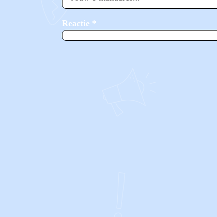
Reactie
*