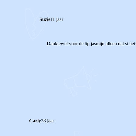
Suzie
11 jaar
Dankjewel voor de tip jasmijn alleen dat si h
1
0
Reageer
Carly
28 jaar