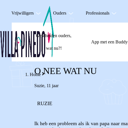
Vrijwilligers
Ouders
Professionals
Gescheiden ouders,
App met een Buddy
wat nu?!
O NEE WAT NU
Home
Suzie
,
11 jaar
RUZIE
Ik heb een probleem als ik van papa naar mama