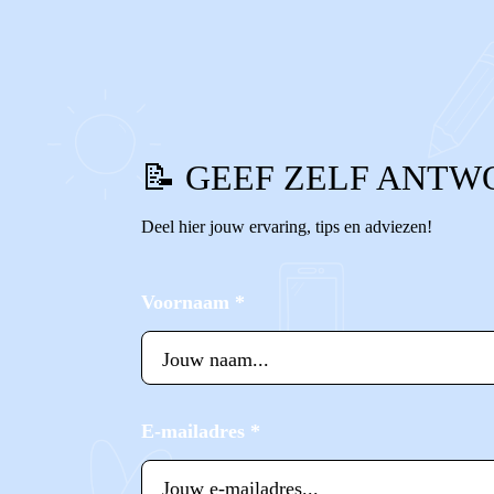
0
0
Reageer
📝 GEEF ZELF ANTW
Deel hier jouw ervaring, tips en adviezen!
Voornaam
*
E-mailadres
*