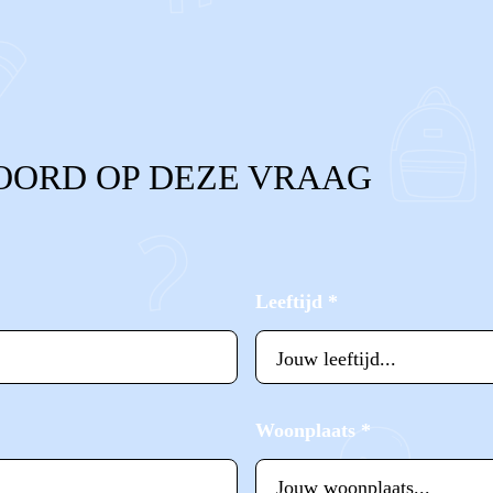
OORD OP DEZE VRAAG
Leeftijd
*
Woonplaats
*