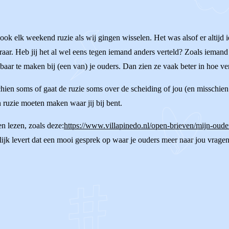
 ook elk weekend ruzie als wij gingen wisselen. Het was alsof er altij
raar. Heb jij het al wel eens tegen iemand anders verteld? Zoals iemand 
r te maken bij (een van) je ouders. Dan zien ze vaak beter in hoe ver
ien soms of gaat de ruzie soms over de scheiding of jou (en misschien je 
 ruzie moeten maken waar jij bij bent.
en lezen, zoals deze:
https://www.villapinedo.nl/open-brieven/mijn-oude
jk levert dat een mooi gesprek op waar je ouders meer naar jou vragen