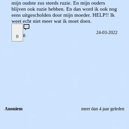
mijn oudste zus steeds ruzie. En mijn ouders
blijven ook ruzie hebben. En dan word ik ook nog
eens uitgescholden door mijn moeder. HELP!! Ik
weet echt niet meer wat ik moet doen.
24-03-2022
8
0
STEL JE EIGEN VRAAG
OF
REAGEER OP DIT BERICHT
REACTIES (
8
)
Anoniem
meer dan 4 jaar geleden