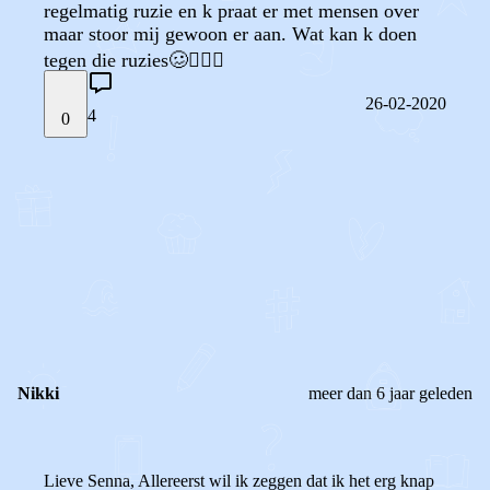
regelmatig ruzie en k praat er met mensen over
maar stoor mij gewoon er aan. Wat kan k doen
tegen die ruzies🥴🤷🏽‍♀️
26-02-2020
4
0
STEL JE EIGEN VRAAG
OF
REAGEER OP DIT BERICHT
REACTIES (
4
)
Nikki
meer dan 6 jaar geleden
Lieve Senna, Allereerst wil ik zeggen dat ik het erg knap