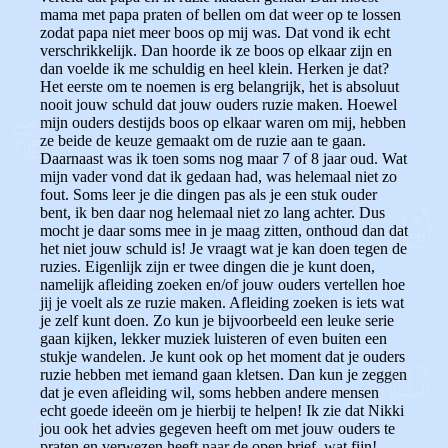
mama met papa praten of bellen om dat weer op te lossen
zodat papa niet meer boos op mij was. Dat vond ik echt
verschrikkelijk. Dan hoorde ik ze boos op elkaar zijn en
dan voelde ik me schuldig en heel klein. Herken je dat?
Het eerste om te noemen is erg belangrijk, het is absoluut
nooit jouw schuld dat jouw ouders ruzie maken. Hoewel
mijn ouders destijds boos op elkaar waren om mij, hebben
ze beide de keuze gemaakt om de ruzie aan te gaan.
Daarnaast was ik toen soms nog maar 7 of 8 jaar oud. Wat
mijn vader vond dat ik gedaan had, was helemaal niet zo
fout. Soms leer je die dingen pas als je een stuk ouder
bent, ik ben daar nog helemaal niet zo lang achter. Dus
mocht je daar soms mee in je maag zitten, onthoud dan dat
het niet jouw schuld is! Je vraagt wat je kan doen tegen de
ruzies. Eigenlijk zijn er twee dingen die je kunt doen,
namelijk afleiding zoeken en/of jouw ouders vertellen hoe
jij je voelt als ze ruzie maken. Afleiding zoeken is iets wat
je zelf kunt doen. Zo kun je bijvoorbeeld een leuke serie
gaan kijken, lekker muziek luisteren of even buiten een
stukje wandelen. Je kunt ook op het moment dat je ouders
ruzie hebben met iemand gaan kletsen. Dan kun je zeggen
dat je even afleiding wil, soms hebben andere mensen
echt goede ideeën om je hierbij te helpen! Ik zie dat Nikki
jou ook het advies gegeven heeft om met jouw ouders te
praten en verwezen heeft naar de open brief, wat fijn!