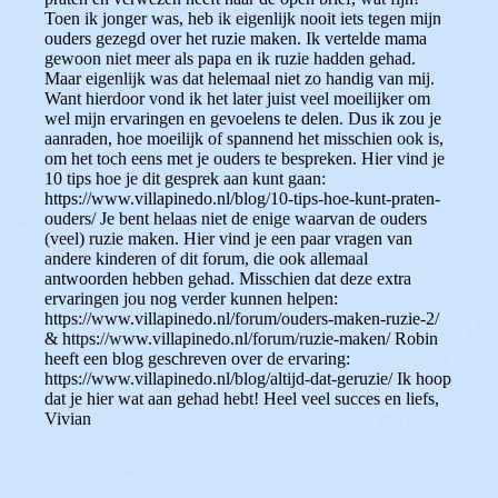
Toen ik jonger was, heb ik eigenlijk nooit iets tegen mijn
ouders gezegd over het ruzie maken. Ik vertelde mama
gewoon niet meer als papa en ik ruzie hadden gehad.
Maar eigenlijk was dat helemaal niet zo handig van mij.
Want hierdoor vond ik het later juist veel moeilijker om
wel mijn ervaringen en gevoelens te delen. Dus ik zou je
aanraden, hoe moeilijk of spannend het misschien ook is,
om het toch eens met je ouders te bespreken. Hier vind je
10 tips hoe je dit gesprek aan kunt gaan:
https://www.villapinedo.nl/blog/10-tips-hoe-kunt-praten-
ouders/ Je bent helaas niet de enige waarvan de ouders
(veel) ruzie maken. Hier vind je een paar vragen van
andere kinderen of dit forum, die ook allemaal
antwoorden hebben gehad. Misschien dat deze extra
ervaringen jou nog verder kunnen helpen:
https://www.villapinedo.nl/forum/ouders-maken-ruzie-2/
& https://www.villapinedo.nl/forum/ruzie-maken/ Robin
heeft een blog geschreven over de ervaring:
https://www.villapinedo.nl/blog/altijd-dat-geruzie/ Ik hoop
dat je hier wat aan gehad hebt! Heel veel succes en liefs,
Vivian