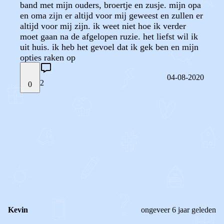
band met mijn ouders, broertje en zusje. mijn opa
en oma zijn er altijd voor mij geweest en zullen er
altijd voor mij zijn. ik weet niet hoe ik verder
moet gaan na de afgelopen ruzie. het liefst wil ik
uit huis. ik heb het gevoel dat ik gek ben en mijn
opties raken op
04-08-2020
2
0
STEL JE EIGEN VRAAG
OF
REAGEER OP DIT BERICHT
REACTIES (
2
)
Kevin
ongeveer 6 jaar geleden