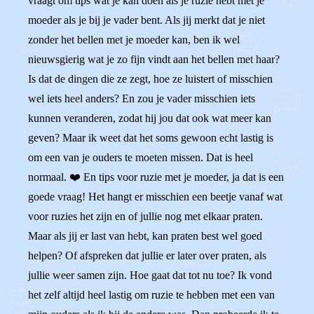
vraagt om tips wat je kan doen als je ruzie hebt met je
moeder als je bij je vader bent. Als jij merkt dat je niet
zonder het bellen met je moeder kan, ben ik wel
nieuwsgierig wat je zo fijn vindt aan het bellen met haar?
Is dat de dingen die ze zegt, hoe ze luistert of misschien
wel iets heel anders? En zou je vader misschien iets
kunnen veranderen, zodat hij jou dat ook wat meer kan
geven? Maar ik weet dat het soms gewoon echt lastig is
om een van je ouders te moeten missen. Dat is heel
normaal. ❤️ En tips voor ruzie met je moeder, ja dat is een
goede vraag! Het hangt er misschien een beetje vanaf wat
voor ruzies het zijn en of jullie nog met elkaar praten.
Maar als jij er last van hebt, kan praten best wel goed
helpen? Of afspreken dat jullie er later over praten, als
jullie weer samen zijn. Hoe gaat dat tot nu toe? Ik vond
het zelf altijd heel lastig om ruzie te hebben met een van