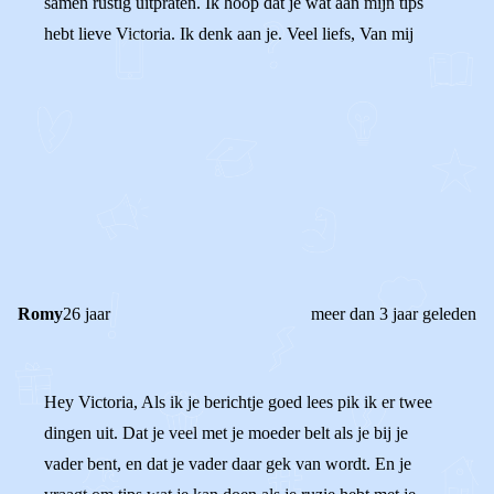
samen rustig uitpraten. Ik hoop dat je wat aan mijn tips
hebt lieve Victoria. Ik denk aan je. Veel liefs, Van mij
0
0
Reageer
Romy
26 jaar
meer dan 3 jaar geleden
Hey Victoria, Als ik je berichtje goed lees pik ik er twee
dingen uit. Dat je veel met je moeder belt als je bij je
vader bent, en dat je vader daar gek van wordt. En je