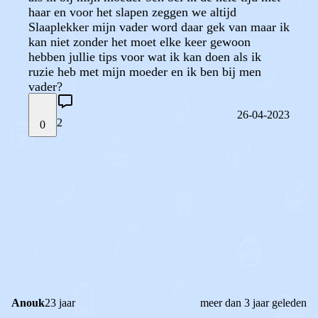
haar en voor het slapen zeggen we altijd
Slaaplekker mijn vader word daar gek van maar ik
kan niet zonder het moet elke keer gewoon
hebben jullie tips voor wat ik kan doen als ik
ruzie heb met mijn moeder en ik ben bij men
vader?
26-04-2023
2
0
STEL JE EIGEN VRAAG
OF
REAGEER OP DIT BERICHT
REACTIES (
2
)
Anouk
23 jaar
meer dan 3 jaar geleden