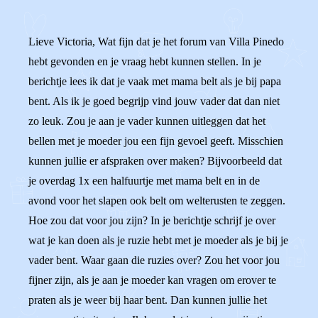
Lieve Victoria, Wat fijn dat je het forum van Villa Pinedo
hebt gevonden en je vraag hebt kunnen stellen. In je
berichtje lees ik dat je vaak met mama belt als je bij papa
bent. Als ik je goed begrijp vind jouw vader dat dan niet
zo leuk. Zou je aan je vader kunnen uitleggen dat het
bellen met je moeder jou een fijn gevoel geeft. Misschien
kunnen jullie er afspraken over maken? Bijvoorbeeld dat
je overdag 1x een halfuurtje met mama belt en in de
avond voor het slapen ook belt om welterusten te zeggen.
Hoe zou dat voor jou zijn? In je berichtje schrijf je over
wat je kan doen als je ruzie hebt met je moeder als je bij je
vader bent. Waar gaan die ruzies over? Zou het voor jou
fijner zijn, als je aan je moeder kan vragen om erover te
praten als je weer bij haar bent. Dan kunnen jullie het