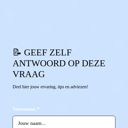
0
0
Reageer
📝 GEEF ZELF
ANTWOORD OP DEZE
VRAAG
Deel hier jouw ervaring, tips en adviezen!
Voornaam
*