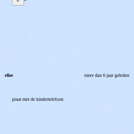
0
STEL JE EIGEN VRAAG
OF
REAGEER OP DIT BERICHT
REACTIES (
6
)
elise
meer dan 6 jaar geleden
praat met de kindertelefoon