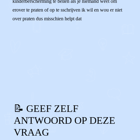
kinderberscherming te bellen als je niemand weet om
erover te praten of op te sschrijven ik wil en wou er niet
over praten dus misschien helpt dat
0
0
Reageer
📝 GEEF ZELF
ANTWOORD OP DEZE
VRAAG