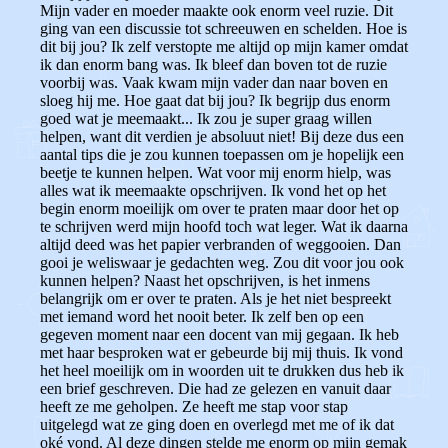
Mijn vader en moeder maakte ook enorm veel ruzie. Dit
ging van een discussie tot schreeuwen en schelden. Hoe is
dit bij jou? Ik zelf verstopte me altijd op mijn kamer omdat
ik dan enorm bang was. Ik bleef dan boven tot de ruzie
voorbij was. Vaak kwam mijn vader dan naar boven en
sloeg hij me. Hoe gaat dat bij jou? Ik begrijp dus enorm
goed wat je meemaakt... Ik zou je super graag willen
helpen, want dit verdien je absoluut niet! Bij deze dus een
aantal tips die je zou kunnen toepassen om je hopelijk een
beetje te kunnen helpen. Wat voor mij enorm hielp, was
alles wat ik meemaakte opschrijven. Ik vond het op het
begin enorm moeilijk om over te praten maar door het op
te schrijven werd mijn hoofd toch wat leger. Wat ik daarna
altijd deed was het papier verbranden of weggooien. Dan
gooi je weliswaar je gedachten weg. Zou dit voor jou ook
kunnen helpen? Naast het opschrijven, is het inmens
belangrijk om er over te praten. Als je het niet bespreekt
met iemand word het nooit beter. Ik zelf ben op een
gegeven moment naar een docent van mij gegaan. Ik heb
met haar besproken wat er gebeurde bij mij thuis. Ik vond
het heel moeilijk om in woorden uit te drukken dus heb ik
een brief geschreven. Die had ze gelezen en vanuit daar
heeft ze me geholpen. Ze heeft me stap voor stap
uitgelegd wat ze ging doen en overlegd met me of ik dat
oké vond. Al deze dingen stelde me enorm op mijn gemak