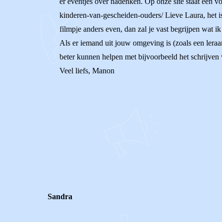
er eventjes over nadenken. Op onze site staat een vo
kinderen-van-gescheiden-ouders/ Lieve Laura, het is
filmpje anders even, dan zal je vast begrijpen wat ik
Als er iemand uit jouw omgeving is (zoals een leraar
beter kunnen helpen met bijvoorbeeld het schrijven va
Veel liefs, Manon
0
0
Reageer
Sandra