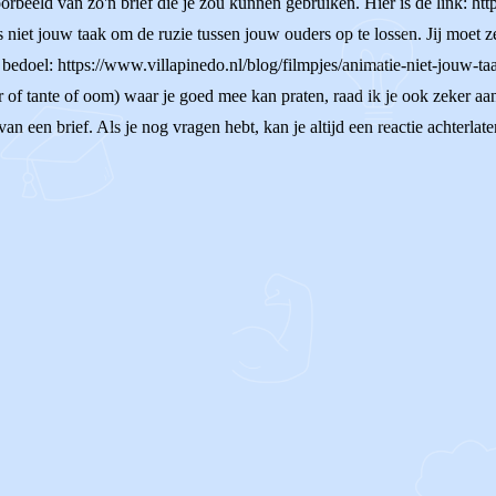
orbeeld van zo'n brief die je zou kunnen gebruiken. Hier is de link: htt
 niet jouw taak om de ruzie tussen jouw ouders op te lossen. Jij moet z
 bedoel: https://www.villapinedo.nl/blog/filmpjes/animatie-niet-jouw-taa
 of tante of oom) waar je goed mee kan praten, raad ik je ook zeker aan
n een brief. Als je nog vragen hebt, kan je altijd een reactie achterlat