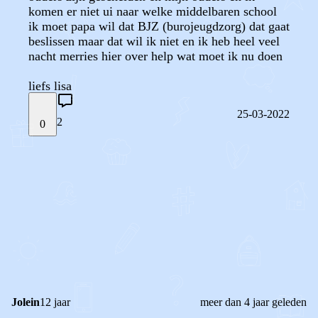
komen er niet ui naar welke middelbaren school
ik moet papa wil dat BJZ (burojeugdzorg) dat gaat
beslissen maar dat wil ik niet en ik heb heel veel
nacht merries hier over help wat moet ik nu doen
liefs lisa
25-03-2022
2
0
STEL JE EIGEN VRAAG
OF
REAGEER OP DIT BERICHT
REACTIES (
2
)
Jolein
12 jaar
meer dan 4 jaar geleden