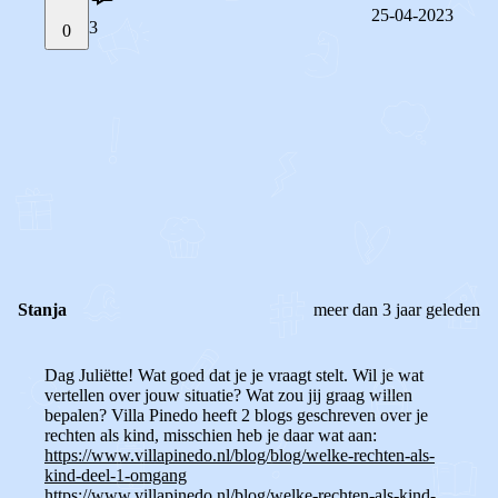
25-04-2023
3
0
STEL JE EIGEN VRAAG
OF
REAGEER OP DIT BERICHT
REACTIES (
3
)
Stanja
meer dan 3 jaar geleden
Dag Juliëtte! Wat goed dat je je vraagt stelt. Wil je wat
vertellen over jouw situatie? Wat zou jij graag willen
bepalen? Villa Pinedo heeft 2 blogs geschreven over je
rechten als kind, misschien heb je daar wat aan:
https://www.villapinedo.nl/blog/blog/welke-rechten-als-
kind-deel-1-omgang
https://www.villapinedo.nl/blog/welke-rechten-als-kind-