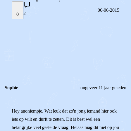
06-06-2015
2
0
STEL JE EIGEN VRAAG
OF
REAGEER OP DIT BERICHT
REACTIES (
2
)
Sophie
ongeveer 11 jaar geleden
Hey anoniempje, Wat leuk dat zo'n jong iemand hier ook
iets op wilt en durft te zetten. Dit is best wel een
belangrijke veel gestelde vraag. Helaas mag dit niet op jou