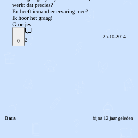
werkt dat precies?
En heeft iemand er ervaring mee?
Ik hoor het graag!
Groetjes
25-10-2014
2
0
STEL JE EIGEN VRAAG
OF
REAGEER OP DIT BERICHT
REACTIES (
2
)
Dara
bijna 12 jaar geleden