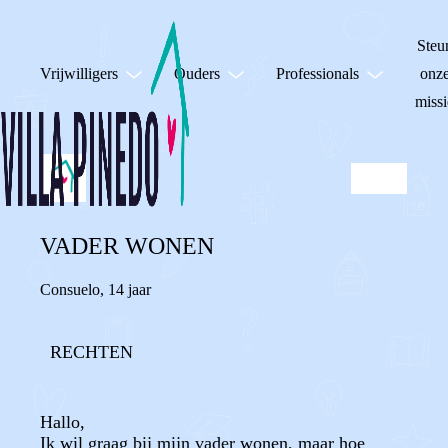
Steu
Vrijwilligers
Ouders
Professionals
onz
missi
VADER WONEN
Consuelo
,
14 jaar
RECHTEN
Hallo,
Ik wil graag bij mijn vader wonen, maar hoe