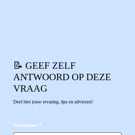
0
0
Reageer
📝 GEEF ZELF
ANTWOORD OP DEZE
VRAAG
Deel hier jouw ervaring, tips en adviezen!
Voornaam
*