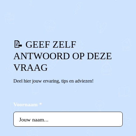
0
0
Reageer
📝 GEEF ZELF
ANTWOORD OP DEZE
VRAAG
Deel hier jouw ervaring, tips en adviezen!
Voornaam
*