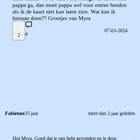
pappa ga, dan moet pappa wel voor entree betalen
als ik de kaart niet kan laten zien. Wat kan ik
hieraan doen?? Groetjes van Myra
07-03-2024
4
2
STEL JE EIGEN VRAAG
OF
REAGEER OP DIT BERICHT
REACTIES (
4
)
Fabienne
25 jaar
meer dan 2 jaar geleden
Hoi Myra, Goed dat je ons hebt gevonden en je deze