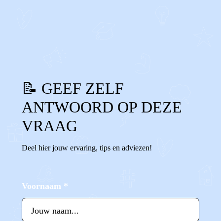
REAGEER OP DIT BERICHT
REACTIES (
0
)
📝 GEEF ZELF
ANTWOORD OP DEZE
VRAAG
Deel hier jouw ervaring, tips en adviezen!
Voornaam
*