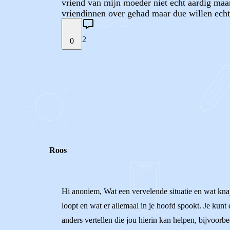
vriend van mijn moeder niet echt aardig maar
vriendinnen over gehad maar due willen echt 
2
0
STEL JE EIGEN VRAAG
REACTIES (
2
)
Roos
Hi anoniem, Wat een vervelende situatie en wat knap
loopt en wat er allemaal in je hoofd spookt. Je kunt d
anders vertellen die jou hierin kan helpen, bijvoorb