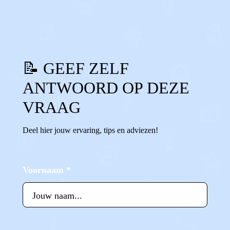
0
0
Reageer
📝 GEEF ZELF
ANTWOORD OP DEZE
VRAAG
Deel hier jouw ervaring, tips en adviezen!
Voornaam
*