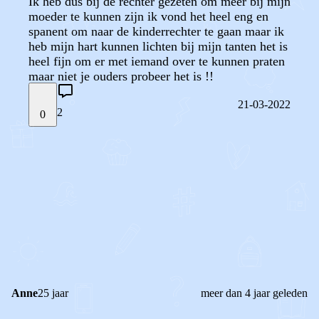
Ik heb dus bij de rechter gezeten om meer bij mijn
moeder te kunnen zijn ik vond het heel eng en
spanent om naar de kinderrechter te gaan maar ik
heb mijn hart kunnen lichten bij mijn tanten het is
heel fijn om er met iemand over te kunnen praten
maar niet je ouders probeer het is !!
21-03-2022
2
0
STEL JE EIGEN VRAAG
OF
REAGEER OP DIT BERICHT
REACTIES (
2
)
Anne
25 jaar
meer dan 4 jaar geleden