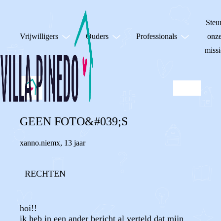
Steu
Vrijwilligers
Ouders
Professionals
onz
missi
GEEN FOTO&#039;S
xanno.niemx
,
13 jaar
RECHTEN
hoi!!
ik heb in een ander bericht al verteld dat mijn