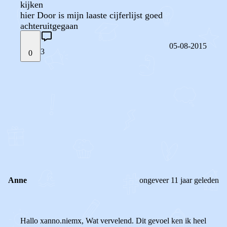
kijken
hier Door is mijn laaste cijferlijst goed
achteruitgegaan
05-08-2015
3
0
STEL JE EIGEN VRAAG
OF
REAGEER OP DIT BERICHT
REACTIES (
3
)
Anne
ongeveer 11 jaar geleden
Hallo xanno.niemx, Wat vervelend. Dit gevoel ken ik heel