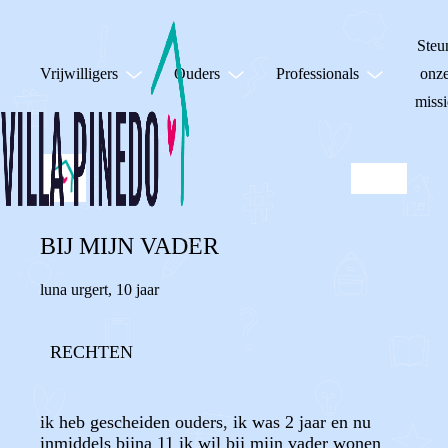
Steu
Vrijwilligers
Ouders
Professionals
onz
missi
BIJ MIJN VADER
luna urgert
,
10 jaar
RECHTEN
ik heb gescheiden ouders, ik was 2 jaar en nu
inmiddels bijna 11 ik wil bij mijn vader wonen