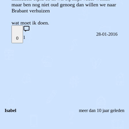
maar ben nog niet oud genoeg dan willen we naar
Brabant verhuizen
wat moet ik doen.
28-01-2016
1
0
STEL JE EIGEN VRAAG
OF
REAGEER OP DIT BERICHT
REACTIES (
1
)
Isabel
meer dan 10 jaar geleden