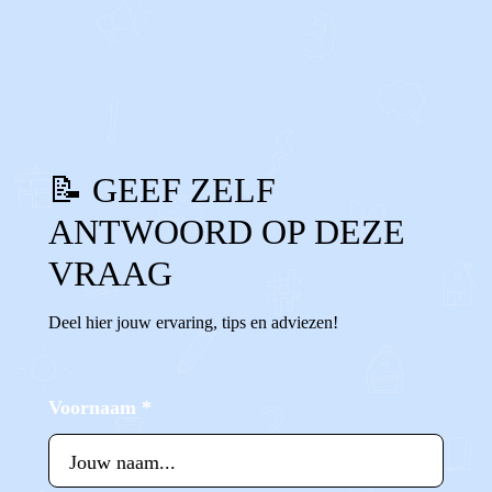
0
0
Reageer
📝 GEEF ZELF
ANTWOORD OP DEZE
VRAAG
Deel hier jouw ervaring, tips en adviezen!
Voornaam
*