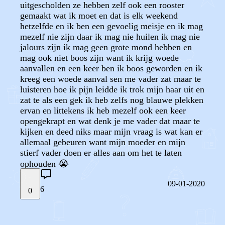
uitgescholden ze hebben zelf ook een rooster
gemaakt wat ik moet en dat is elk weekend
hetzelfde en ik ben een gevoelig meisje en ik mag
mezelf nie zijn daar ik mag nie huilen ik mag nie
jalours zijn ik mag geen grote mond hebben en
mag ook niet boos zijn want ik krijg woede
aanvallen en een keer ben ik boos geworden en ik
kreeg een woede aanval sen me vader zat maar te
luisteren hoe ik pijn leidde ik trok mijn haar uit en
zat te als een gek ik heb zelfs nog blauwe plekken
ervan en littekens ik heb mezelf ook een keer
opengekrapt en wat denk je me vader dat maar te
kijken en deed niks maar mijn vraag is wat kan er
allemaal gebeuren want mijn moeder en mijn
stierf vader doen er alles aan om het te laten
ophouden 😭
09-01-2020
6
0
STEL JE EIGEN VRAAG