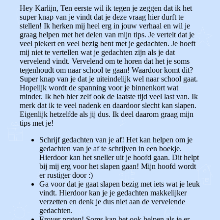
Hey Karlijn, Ten eerste wil ik tegen je zeggen dat ik het
super knap van je vindt dat je deze vraag hier durft te
stellen! Ik herken mij heel erg in jouw verhaal en wil je
graag helpen met het delen van mijn tips. Je vertelt dat je
veel piekert en veel bezig bent met je gedachten. Je hoeft
mij niet te vertellen wat je gedachten zijn als je dat
vervelend vindt. Vervelend om te horen dat het je soms
tegenhoudt om naar school te gaan! Waardoor komt dit?
Super knap van je dat je uiteindelijk wel naar school gaat.
Hopelijk wordt de spanning voor je binnenkort wat
minder. Ik heb hier zelf ook de laatste tijd veel last van. Ik
merk dat ik te veel nadenk en daardoor slecht kan slapen.
Eigenlijk hetzelfde als jij dus. Ik deel daarom graag mijn
tips met je!
Schrijf gedachten van je af! Het kan helpen om je
gedachten van je af te schrijven in een boekje.
Hierdoor kan het sneller uit je hoofd gaan. Dit helpt
bij mij erg voor het slapen gaan! Mijn hoofd wordt
er rustiger door :)
Ga voor dat je gaat slapen bezig met iets wat je leuk
vindt. Hierdoor kan je je gedachten makkelijker
verzetten en denk je dus niet aan de vervelende
gedachten.
Erover praten! Soms kan het ook helpen als je er