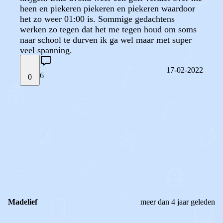
heen en piekeren piekeren en piekeren waardoor
het zo weer 01:00 is. Sommige gedachtens
werken zo tegen dat het me tegen houd om soms
naar school te durven ik ga wel maar met super
veel spanning.
17-02-2022
6
0
STEL JE EIGEN VRAAG
OF
REAGEER OP DIT BERICHT
REACTIES (
6
)
Madelief
meer dan 4 jaar geleden