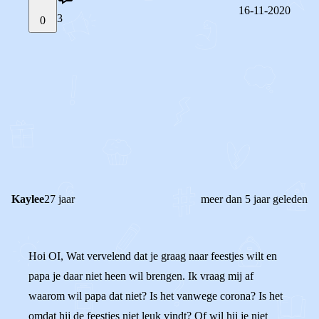
16-11-2020
3
0
STEL JE EIGEN VRAAG
OF
REAGEER OP DIT BERICHT
REACTIES (
3
)
Kaylee
27 jaar
meer dan 5 jaar geleden
Hoi OI, Wat vervelend dat je graag naar feestjes wilt en
papa je daar niet heen wil brengen. Ik vraag mij af
waarom wil papa dat niet? Is het vanwege corona? Is het
omdat hij de feestjes niet leuk vindt? Of wil hij je niet