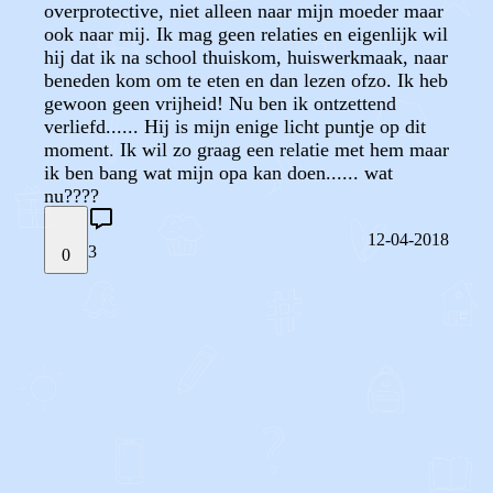
overprotective, niet alleen naar mijn moeder maar
ook naar mij. Ik mag geen relaties en eigenlijk wil
hij dat ik na school thuiskom, huiswerkmaak, naar
beneden kom om te eten en dan lezen ofzo. Ik heb
gewoon geen vrijheid! Nu ben ik ontzettend
verliefd...... Hij is mijn enige licht puntje op dit
moment. Ik wil zo graag een relatie met hem maar
ik ben bang wat mijn opa kan doen...... wat
nu????
12-04-2018
3
0
STEL JE EIGEN VRAAG
OF
REAGEER OP DIT BERICHT
REACTIES (
3
)