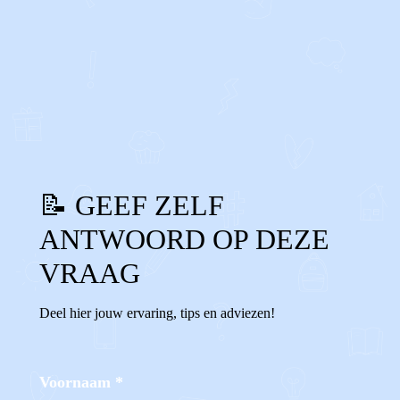
0
0
Reageer
📝 GEEF ZELF
ANTWOORD OP DEZE
VRAAG
Deel hier jouw ervaring, tips en adviezen!
Voornaam
*