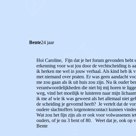
1
0
Reageer
Bente
24 jaar
Hoi Caroline, Fijn dat je het forum gevonden hebt en 
erkenning voor wat jou door de vechtscheiding is aan
ik herken me wel in jouw verhaal. Als kind heb ik v
met niemand over praten. Er was geen aandacht voor 
me zou gaan als ik uit huis zou zijn. Nu ik ouder b
verantwoordelijkheden die niet bij mij horen te ligge
weg, vind het moeilijk te luisteren naar mijn lich
ik me af wie ik was geweest als het allemaal niet g
de scheiding je gevormd heeft? Je vertelt dat de vo
oudere slachtoffers lotgenotencontact kunnen vinde
Wat zou het fijn zijn als er ook voor volwassenen iet
ouders, of je nu 3 bent of 80. Weet dat je, ook op v
Bente