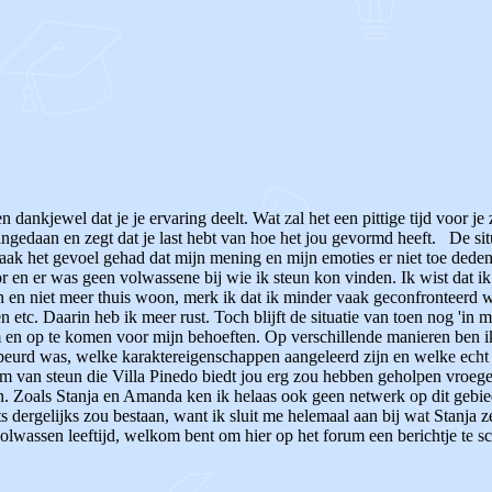
dankjewel dat je je ervaring deelt. Wat zal het een pittige tijd voor je 
gedaan en zegt dat je last hebt van hoe het jou gevormd heeft. De situa
aak het gevoel gehad dat mijn mening en mijn emoties er niet toe dede
en er was geen volwassene bij wie ik steun kon vinden. Ik wist dat ik n
en en niet meer thuis woon, merk ik dat ik minder vaak geconfronteerd w
n etc. Daarin heb ik meer rust. Toch blijft de situatie van toen nog 'in 
aam en op te komen voor mijn behoeften. Op verschillende manieren ben 
ebeurd was, welke karaktereigenschappen aangeleerd zijn en welke echt b
rm van steun die Villa Pinedo biedt jou erg zou hebben geholpen vroeger
n. Zoals Stanja en Amanda ken ik helaas ook geen netwerk op dit gebied
s dergelijks zou bestaan, want ik sluit me helemaal aan bij wat Stanja ze
olwassen leeftijd, welkom bent om hier op het forum een berichtje te schr