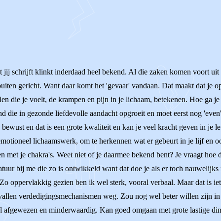
 jij schrijft klinkt inderdaad heel bekend. Al die zaken komen voort uit 
r buiten gericht. Want daar komt het 'gevaar' vandaan. Dat maakt dat j
en die je voelt, de krampen en pijn in je lichaam, betekenen. Hoe ga je
nd die in gezonde liefdevolle aandacht opgroeit en moet eerst nog 'eve
bewust en dat is een grote kwaliteit en kan je veel kracht geven in je l
motioneel lichaamswerk, om te herkennen wat er gebeurt in je lijf en 
en met je chakra's. Weet niet of je daarmee bekend bent? Je vraagt hoe d
natuur bij me die zo is ontwikkeld want dat doe je als er toch nauwelijks 
 Zo oppervlakkig gezien ben ik wel sterk, vooral verbaal. Maar dat is ie
 vallen verdedigingsmechanismen weg. Zou nog wel beter willen zijn in
nel afgewezen en minderwaardig. Kan goed omgaan met grote lastige ding