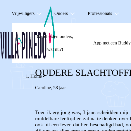
Vrijwilligers
Ouders
Professionals
Gescheiden ouders,
App met een Buddy
wat nu?!
OUDERE SLACHTOFF
Home
Caroline
,
58 jaar
Toen ik erg jong was, 3 jaar, scheidden mij
middelbare leeftijd en zat na te denken ove
ook uit een leven dat hen beschadigd had, oo
Bij ons zat alles erop en eraan, ouderversto