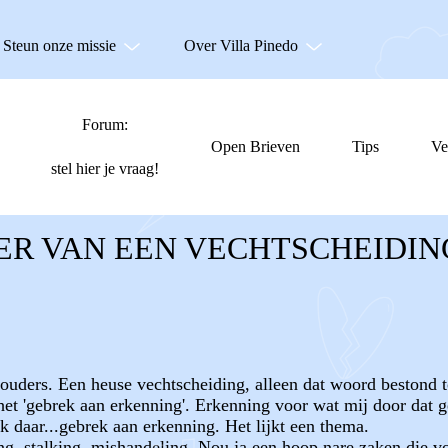
Steun onze missie
Over Villa Pinedo
Forum:
Open Brieven
Tips
Ve
stel hier je vraag!
ER VAN EEN VECHTSCHEIDIN
n ouders. Een heuse vechtscheiding, alleen dat woord bestond 
r het 'gebrek aan erkenning'. Erkenning voor wat mij door da
k daar...gebrek aan erkenning. Het lijkt een thema.
ting, stalking, mishandeling. Nou ja een hoop nare zaken die 