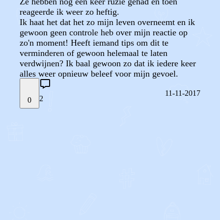
Ze hebben nog een keer ruzie gehad en toen
reageerde ik weer zo heftig.
Ik haat het dat het zo mijn leven overneemt en ik
gewoon geen controle heb over mijn reactie op
zo'n moment! Heeft iemand tips om dit te
verminderen of gewoon helemaal te laten
verdwijnen? Ik baal gewoon zo dat ik iedere keer
alles weer opnieuw beleef voor mijn gevoel.
11-11-2017
2
0
STEL JE EIGEN VRAAG
OF
REAGEER OP DIT BERICHT
REACTIES (
2
)