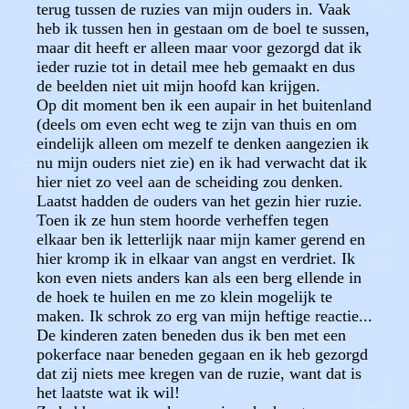
terug tussen de ruzies van mijn ouders in. Vaak
heb ik tussen hen in gestaan om de boel te sussen,
maar dit heeft er alleen maar voor gezorgd dat ik
ieder ruzie tot in detail mee heb gemaakt en dus
de beelden niet uit mijn hoofd kan krijgen.
Op dit moment ben ik een aupair in het buitenland
(deels om even echt weg te zijn van thuis en om
eindelijk alleen om mezelf te denken aangezien ik
nu mijn ouders niet zie) en ik had verwacht dat ik
hier niet zo veel aan de scheiding zou denken.
Laatst hadden de ouders van het gezin hier ruzie.
Toen ik ze hun stem hoorde verheffen tegen
elkaar ben ik letterlijk naar mijn kamer gerend en
hier kromp ik in elkaar van angst en verdriet. Ik
kon even niets anders kan als een berg ellende in
de hoek te huilen en me zo klein mogelijk te
maken. Ik schrok zo erg van mijn heftige reactie...
De kinderen zaten beneden dus ik ben met een
pokerface naar beneden gegaan en ik heb gezorgd
dat zij niets mee kregen van de ruzie, want dat is
het laatste wat ik wil!