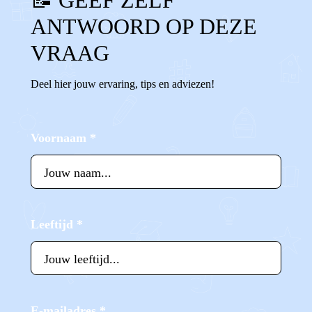
📝 GEEF ZELF
ANTWOORD OP DEZE
VRAAG
Deel hier jouw ervaring, tips en adviezen!
Voornaam
*
Leeftijd
*
E-mailadres
*