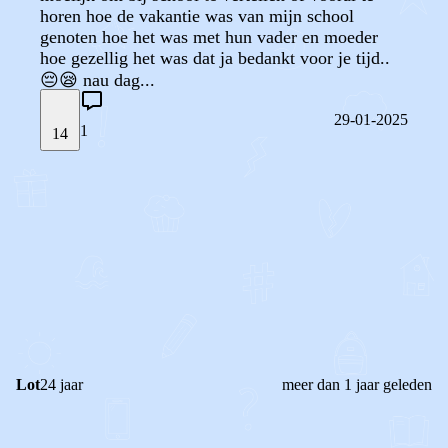
horen hoe de vakantie was van mijn school
genoten hoe het was met hun vader en moeder
hoe gezellig het was dat ja bedankt voor je tijd..
😔😪 nau dag...
29-01-2025
1
14
STEL JE EIGEN VRAAG
OF
REAGEER OP DIT BERICHT
REACTIES (
1
)
Lot
24 jaar
meer dan 1 jaar geleden