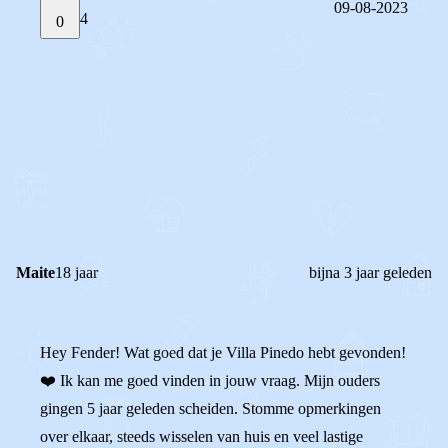
09-08-2023
4
0
STEL JE EIGEN VRAAG
OF
REAGEER OP DIT BERICHT
REACTIES (
4
)
Maite
18 jaar
bijna 3 jaar geleden
Hey Fender! Wat goed dat je Villa Pinedo hebt gevonden!
❤️ Ik kan me goed vinden in jouw vraag. Mijn ouders
gingen 5 jaar geleden scheiden. Stomme opmerkingen
over elkaar, steeds wisselen van huis en veel lastige