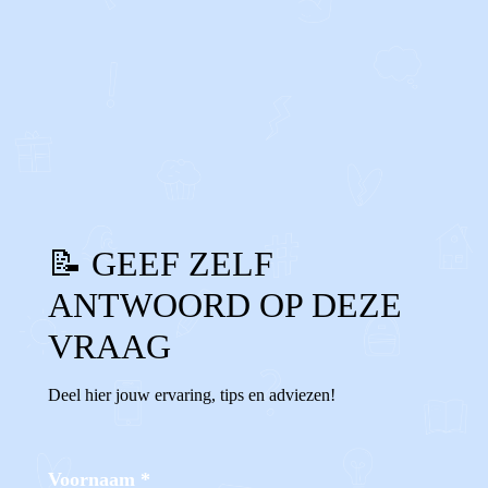
0
0
Reageer
📝 GEEF ZELF
ANTWOORD OP DEZE
VRAAG
Deel hier jouw ervaring, tips en adviezen!
Voornaam
*