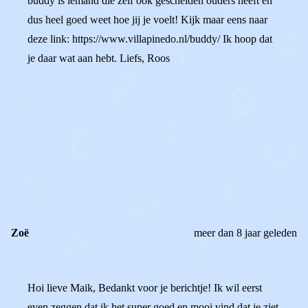
buddy is iemand die zelf ook gescheiden ouders heeft en
dus heel goed weet hoe jij je voelt! Kijk maar eens naar
deze link: https://www.villapinedo.nl/buddy/ Ik hoop dat
je daar wat aan hebt. Liefs, Roos
0
0
Reageer
Zoë
meer dan 8 jaar geleden
Hoi lieve Maik, Bedankt voor je berichtje! Ik wil eerst
even zeggen dat ik het super goed en mooi vind dat je ziet