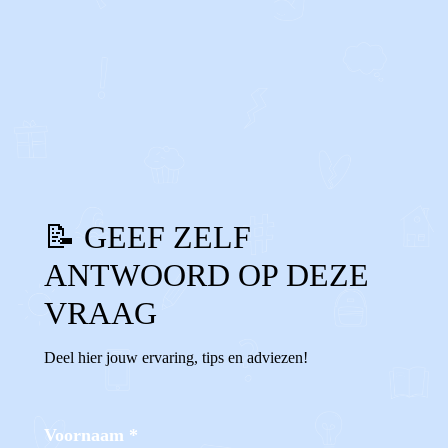
0
0
Reageer
📝 GEEF ZELF
ANTWOORD OP DEZE
VRAAG
Deel hier jouw ervaring, tips en adviezen!
Voornaam
*