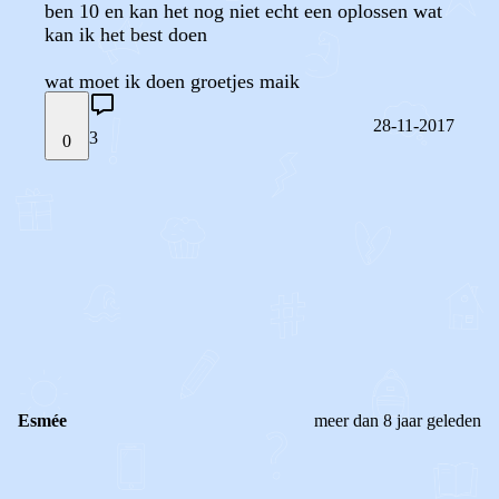
ben 10 en kan het nog niet echt een oplossen wat
kan ik het best doen
wat moet ik doen groetjes maik
28-11-2017
3
0
STEL JE EIGEN VRAAG
OF
REAGEER OP DIT BERICHT
REACTIES (
3
)
Esmée
meer dan 8 jaar geleden