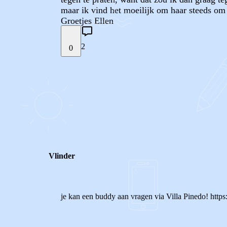
maar ik vind het moeilijk om haar steeds om
Groetjes Ellen
2
0
STEL JE EIGEN VRAAG
REACTIES (
2
)
Vlinder
je kan een buddy aan vragen via Villa Pinedo! http