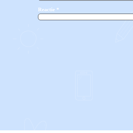
Reactie
*