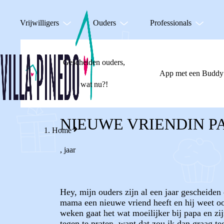
Vrijwilligers
Ouders
Professionals
Gescheiden ouders,
App met een Buddy
wat nu?!
NIEUWE VRIENDIN P
Home
,
jaar
Hey, mijn ouders zijn al een jaar gescheide
mama een nieuwe vriend heeft en hij weet oo
weken gaat het wat moeilijker bij papa en zi
tegen te praten, want dat zou ik dan graag t