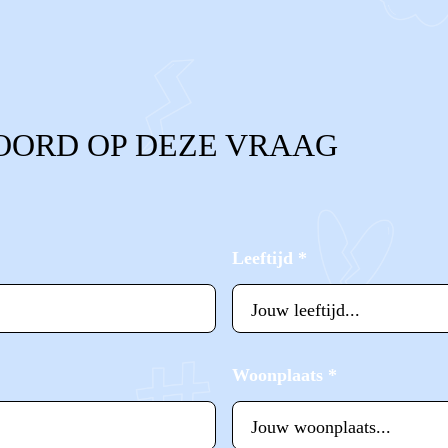
OORD OP DEZE VRAAG
Leeftijd
*
Woonplaats
*