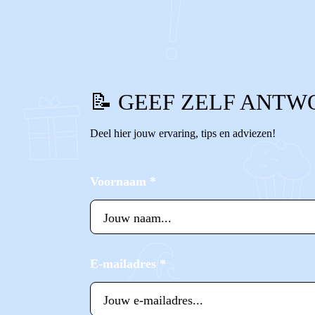
0
0
Reageer
📝 GEEF ZELF ANTW
Deel hier jouw ervaring, tips en adviezen!
Voornaam
*
E-mailadres
*