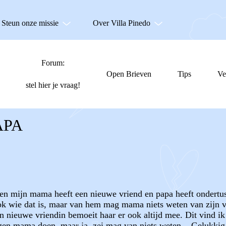
Steun onze missie
Over Villa Pinedo
Forum:
Open Brieven
Tips
Ve
stel hier je vraag!
APA
n en mijn mama heeft een nieuwe vriend en papa heeft ondertu
k wie dat is, maar van hem mag mama niets weten van zijn vri
jn nieuwe vriendin bemoeit haar er ook altijd mee. Dit vind i
egen mama doen, maar ja, zei mag van niets weten... Gelukkig 