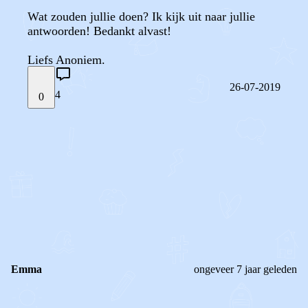
Wat zouden jullie doen? Ik kijk uit naar jullie
antwoorden! Bedankt alvast!
Liefs Anoniem.
26-07-2019
4
0
STEL JE EIGEN VRAAG
OF
REAGEER OP DIT BERICHT
REACTIES (
4
)
Emma
ongeveer 7 jaar geleden