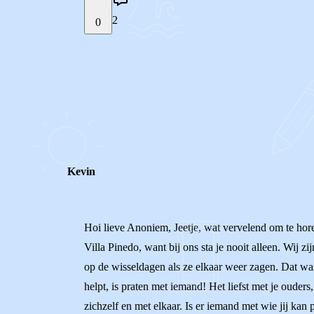
2
0
STEL JE EIGEN VRAAG
REACTIES (
2
)
Kevin
Hoi lieve Anoniem, Jeetje, wat vervelend om te hore
Villa Pinedo, want bij ons sta je nooit alleen. Wij 
op de wisseldagen als ze elkaar weer zagen. Dat was
helpt, is praten met iemand! Het liefst met je ouder
zichzelf en met elkaar. Is er iemand met wie jij ka