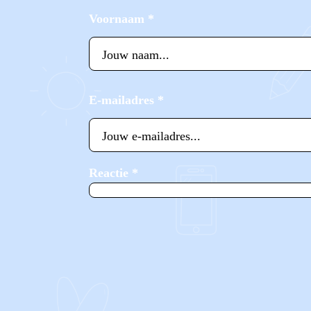
Voornaam
*
E-mailadres
*
Reactie
*