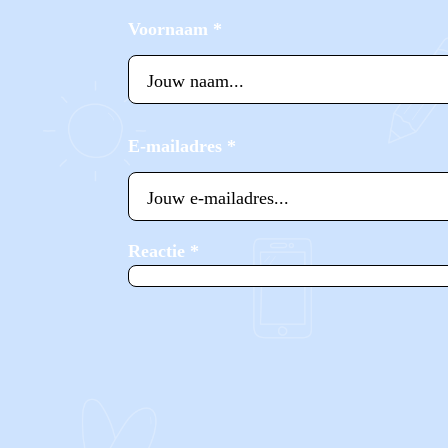
Voornaam
*
E-mailadres
*
Reactie
*