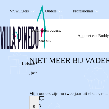
Vrijwilligers
Ouders
Professionals
Gescheiden ouders,
App met een Buddy
wat nu?!
NIET MEER BIJ VAD
Home
,
jaar
Mijn ouders zijn nu twee jaar uit elkaar, ma
3
0