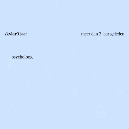
0
0
Reageer
skylar
9 jaar
meer dan 3 jaar geleden
psycholoog
0
0
Reageer