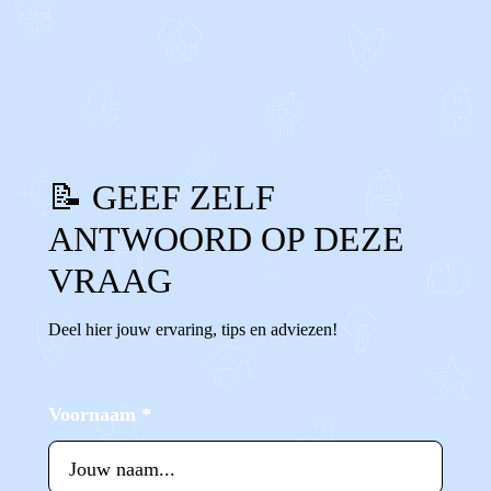
1
0
Reageer
📝 GEEF ZELF
ANTWOORD OP DEZE
VRAAG
Deel hier jouw ervaring, tips en adviezen!
Voornaam
*